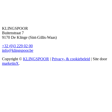
KLINGSPOOR
Buitenstraat 7
9170 De Klinge (Sint-Gillis-Waas)
+32 (0)3 229 02 00
info@klingspoor.be
Copyright ©
KLINGSPOOR
|
Privacy- & cookiebeleid
| Site door
marketinX
.